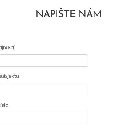
NAPIŠTE NÁM
íjmení
subjektu
íslo