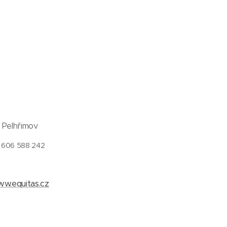
1 Pelhřimov
 606 588 242
w.equitas.cz