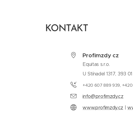
KONTAKT
Profimzdy cz
Equitas s.r.o.
U Stínadel 1317, 393 0
+420 607 889 939, +420
info@profimzdy.cz
www.profimzdy.cz
|
ww